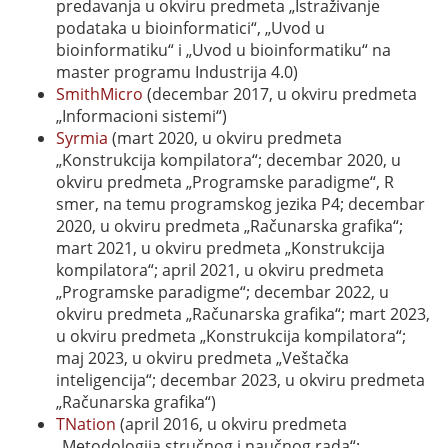
predavanja u okviru predmeta „Istraživanje
podataka u bioinformatici“, „Uvod u
bioinformatiku“ i „Uvod u bioinformatiku“ na
master programu Industrija 4.0)
SmithMicro
(decembar 2017, u okviru predmeta
„Informacioni sistemi“)
Syrmia
(mart 2020, u okviru predmeta
„Konstrukcija kompilatora“; decembar 2020, u
okviru predmeta „Programske paradigme“, R
smer, na temu programskog jezika P4; decembar
2020, u okviru predmeta „Računarska grafika“;
mart 2021, u okviru predmeta „Konstrukcija
kompilatora“; april 2021, u okviru predmeta
„Programske paradigme“; decembar 2022, u
okviru predmeta „Računarska grafika“; mart 2023,
u okviru predmeta „Konstrukcija kompilatora“;
maj 2023, u okviru predmeta „Veštačka
inteligencija“; decembar 2023, u okviru predmeta
„Računarska grafika“)
TNation
(april 2016, u okviru predmeta
„Metodologija stručnog i naučnog rada“;