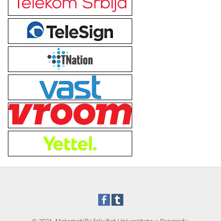
© 2021, Matematički fakultet Univerziteta u Beogradu.