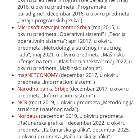
2016, u okviru predmeta „Programske
paradigme“; decembar 2016, u okviru predmeta
„Dizajn programskih jezika“)
Microsoft razvojni centar Srbija
(maj 2015, u
okviru predmeta „Operativni sistemi“ i „Teorija
operativnih sistema“; april 2017, u okviru
predmeta „Metodologija stručnog i naučnog
rada“; maj 2021, u okviru predmeta „Mašinsko
učenje“ na temu „Klasifikacija teksta“; maj 2022, u
okviru predmeta „Mašinsko učenje“)
msgNETCONOMY
(decembar 2017, u okviru
predmeta „Informacioni sistemi“)
Narodna banka Srbije
(decembar 2017, u okviru
predmeta „Informacioni sistemi“)
NCR
(mart 2019, u okviru predmeta „Metodologija
stručnog i naučnog rada“)
Nordeus
(decembar 2019, u okviru predmeta
„Računarska grafika“; decembar 2022, u okviru
predmeta „Računarska grafika“, decembar 2025,
u okviru predmeta „Računarska grafika“)