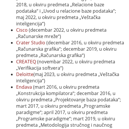
2018, u okviru predmeta „Relacione baze
podataka“ i „Uvod u relacione baze podataka“;
maj 2022, u okviru predmeta „Veštačka
inteligencija“)
Cisco
(decembar 2022, u okviru predmeta
„Računarske mreže“)
Crater Studio
(decembar 2016, u okviru predmeta
„Računarska grafika“; decembar 2019, u okviru
predmeta „Računarska grafika“)
CREATEQ
(novembar 2022, u okviru predmeta
„Verifikacija softvera“)
Deloitte
(maj 2023, u okviru predmeta „Veštačka
inteligencija“)
Endava
(mart 2016, u okviru predmeta
„Konstrukcija kompilatora“; decembar 2016, u
okviru predmeta „Projektovanje baza podataka“;
mart 2017, u okviru predmeta „Programske
paradigme“; april 2017, u okviru predmeta
„Programske paradigme“; mart 2019, u okviru
predmeta „Metodologija stručnog i naučnog