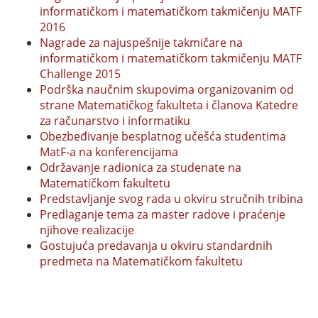
informatičkom i matematičkom takmičenju MATF
2016
Nagrade za najuspešnije takmičare na
informatičkom i matematičkom takmičenju MATF
Challenge 2015
Podrška naučnim skupovima organizovanim od
strane Matematičkog fakulteta i članova Katedre
za računarstvo i informatiku
Obezbeđivanje besplatnog učešća studentima
MatF-a na konferencijama
Održavanje radionica za studenate na
Matematičkom fakultetu
Predstavljanje svog rada u okviru stručnih tribina
Predlaganje tema za master radove i praćenje
njihove realizacije
Gostujuća predavanja u okviru standardnih
predmeta na Matematičkom fakultetu