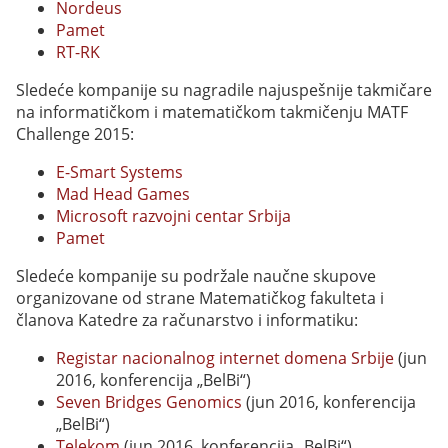
Nordeus
Pamet
RT-RK
Sledeće kompanije su nagradile najuspešnije takmičare
na informatičkom i matematičkom takmičenju MATF
Challenge 2015:
E-Smart Systems
Mad Head Games
Microsoft razvojni centar Srbija
Pamet
Sledeće kompanije su podržale naučne skupove
organizovane od strane Matematičkog fakulteta i
članova Katedre za računarstvo i informatiku:
Registar nacionalnog internet domena Srbije
(jun
2016, konferencija „BelBi“)
Seven Bridges Genomics
(jun 2016, konferencija
„BelBi“)
Telekom
(jun 2016, konferencija „BelBi“)