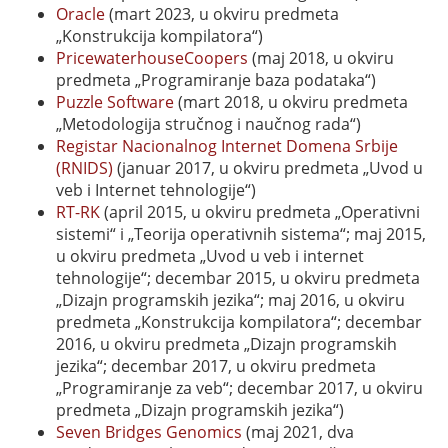
Oracle
(mart 2023, u okviru predmeta
„Konstrukcija kompilatora“)
PricewaterhouseCoopers
(maj 2018, u okviru
predmeta „Programiranje baza podataka“)
Puzzle Software
(mart 2018, u okviru predmeta
„Metodologija stručnog i naučnog rada“)
Registar Nacionalnog Internet Domena Srbije
(RNIDS)
(januar 2017, u okviru predmeta „Uvod u
veb i Internet tehnologije“)
RT-RK
(april 2015, u okviru predmeta „Operativni
sistemi“ i „Teorija operativnih sistema“; maj 2015,
u okviru predmeta „Uvod u veb i internet
tehnologije“; decembar 2015, u okviru predmeta
„Dizajn programskih jezika“; maj 2016, u okviru
predmeta „Konstrukcija kompilatora“; decembar
2016, u okviru predmeta „Dizajn programskih
jezika“; decembar 2017, u okviru predmeta
„Programiranje za veb“; decembar 2017, u okviru
predmeta „Dizajn programskih jezika“)
Seven Bridges Genomics
(maj 2021, dva