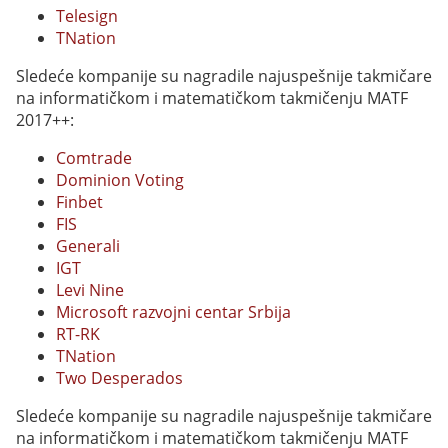
Telesign
TNation
Sledeće kompanije su nagradile najuspešnije takmičare
na informatičkom i matematičkom takmičenju MATF
2017++:
Comtrade
Dominion Voting
Finbet
FIS
Generali
IGT
Levi Nine
Microsoft razvojni centar Srbija
RT-RK
TNation
Two Desperados
Sledeće kompanije su nagradile najuspešnije takmičare
na informatičkom i matematičkom takmičenju MATF