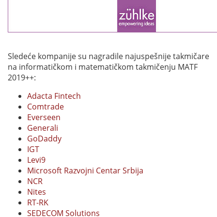
Sledeće kompanije su nagradile najuspešnije takmičare
na informatičkom i matematičkom takmičenju MATF
2019++:
Adacta Fintech
Comtrade
Everseen
Generali
GoDaddy
IGT
Levi9
Microsoft Razvojni Centar Srbija
NCR
Nites
RT-RK
SEDECOM Solutions