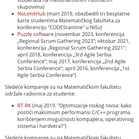
skupovima)
NoLimitHub
(mart 2019, obezbedili tri besplatne
karte studentima Matematičkog fakulteta za
konferenciju "CODEStantine" u Nišu)
Puzzle software
(novembar 2023, konferencija
„Regional Scrum Gathering 2023"; oktobar 2021,
konferencija „Regional Scrum Gathering 2021";
april 2018, konferencija „3rd Agile Serbia
Conference“; maj 2017, konferencija „2nd Agile
Serbia Conference“; april 2016, konferencija „1st
Agile Serbia Conference“)
Sledeće kompanije su na Matematičkom fakultetu
održale radionice za studente:
RT-RK
(maj 2019. "Optimizacije niskog nivoa: kako
postići maksimum performansi C/C++ programa
korišćenjem mogućnosti kompajlera, operativnog
sistema i hardvera?")
Sledeće kompanije su na Matematičkom fakultetu