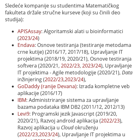
Sledeće kompanije su studentima Matematičkog
fakulteta držale stručne kurseve (koji su činili deo
studija):
APISAssay
: Algoritamski alati u bioinformatici
(
2023/24
)
Endava
: Osnove testiranja (testiranje metodama
crne kutije) (2016/17, 2017/18), Upravljanje IT
projektima (2018/19, 2020/21), Osnove testiranja
softvera (2020/21,
2022/23
,
2023/24
), Upravljanje
IT projektima - Agile metodologije (2020/21),
Data
inžinjering (
2022/23
,
2023/24
),
GoDaddy (ranije Devana)
: Izrada kompletne veb
aplikacije (2016/17)
IBM
: Administriranje sistema za upravljanje
bazama podataka IBM DB2 (2011/12, 2012/13)
Levi9
: Programski jezik Javascript (2019/20,
2020/21), Razvoj android aplikacija (
2022/23
),
Razvoj aplikacija u
Cloud
okruženju
(
2022/23
,
2023/24
), Upravljanje ΙΤ projektima u