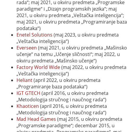
rada“; maj 2021, u okviru predmeta „Programske
paradigme“ i „Dizajn programskih jezika“; maj
2021, u okviru predmeta „Veštačka inteligencija“;
maj 2021, u okviru predmeta „Programiranje baza
podataka“)
Enetel Solutions
(maj 2023, u okviru predmeta
„Veštačka inteligencija“)
Everseen
(maj 2021, u okviru predmeta „Mašinsko
učenje“ na temu „Učenje sličnosti“; maj 2022, u
okviru predmeta „Mašinsko učenje“)
Factory World Wide
(maj 2022, u okviru predmeta
„Veštačka inteligencija“)
Heliant
(april 2022, u okviru predmeta
„Programiranje baza podataka“)
IGT GTECH
(april 2016, u okviru predmeta
„Metodologija stručnog i naučnog rada“)
Khaoticen
(april 2016, u okviru predmeta
„Metodologija stručnog i naučnog rada“)
Mad Head Games
(maj 2015, u okviru predmeta
„Programske paradigme“; decembar 2015, u
okviru predmeta „Programske paradigme“, maj