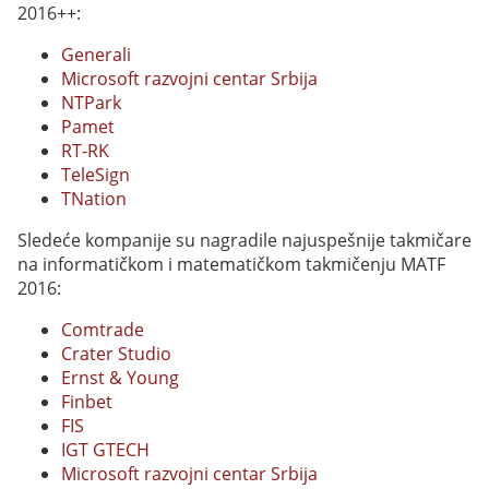
2016++:
Generali
Microsoft razvojni centar Srbija
NTPark
Pamet
RT-RK
TeleSign
TNation
Sledeće kompanije su nagradile najuspešnije takmičare
na informatičkom i matematičkom takmičenju MATF
2016:
Comtrade
Crater Studio
Ernst & Young
Finbet
FIS
IGT GTECH
Microsoft razvojni centar Srbija