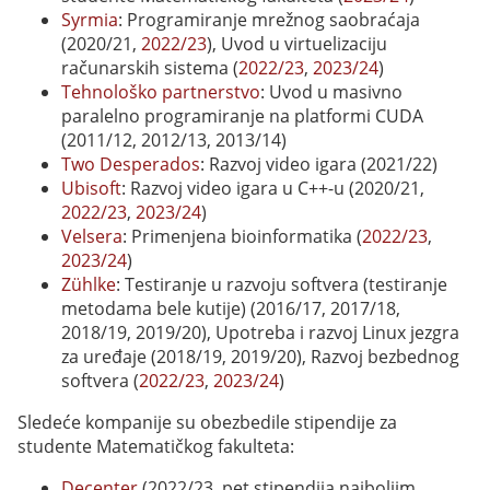
Syrmia
: Programiranje mrežnog saobraćaja
(2020/21,
2022/23
), Uvod u virtuelizaciju
računarskih sistema (
2022/23
,
2023/24
)
Tehnološko partnerstvo
: Uvod u masivno
paralelno programiranje na platformi CUDA
(2011/12, 2012/13, 2013/14)
Two Desperados
: Razvoj video igara (2021/22)
Ubisoft
: Razvoj video igara u C++-u (2020/21,
2022/23
,
2023/24
)
Velsera
: Primenjena bioinformatika (
2022/23
,
2023/24
)
Zühlke
: Testiranje u razvoju softvera (testiranje
metodama bele kutije) (2016/17, 2017/18,
2018/19, 2019/20), Upotreba i razvoj Linux jezgra
za uređaje (2018/19, 2019/20), Razvoj bezbednog
softvera (
2022/23
,
2023/24
)
Sledeće kompanije su obezbedile stipendije za
studente Matematičkog fakulteta:
Decenter
(2022/23, pet stipendija najboljim