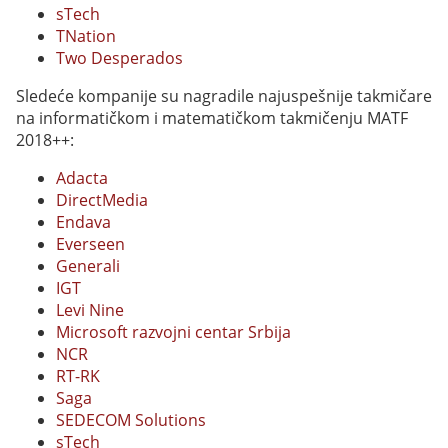
sTech
TNation
Two Desperados
Sledeće kompanije su nagradile najuspešnije takmičare
na informatičkom i matematičkom takmičenju MATF
2018++:
Adacta
DirectMedia
Endava
Everseen
Generali
IGT
Levi Nine
Microsoft razvojni centar Srbija
NCR
RT-RK
Saga
SEDECOM Solutions
sTech