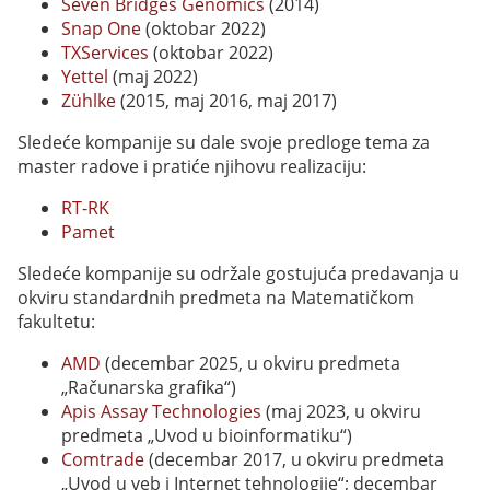
Seven Bridges Genomics
(2014)
Snap One
(oktobar 2022)
TXServices
(oktobar 2022)
Yettel
(maj 2022)
Zühlke
(2015, maj 2016, maj 2017)
Sledeće kompanije su dale svoje predloge tema za
master radove i pratiće njihovu realizaciju:
RT-RK
Pamet
Sledeće kompanije su održale gostujuća predavanja u
okviru standardnih predmeta na Matematičkom
fakultetu:
AMD
(decembar 2025, u okviru predmeta
„Računarska grafika“)
Apis Assay Technologies
(maj 2023, u okviru
predmeta „Uvod u bioinformatiku“)
Comtrade
(decembar 2017, u okviru predmeta
„Uvod u veb i Internet tehnologije“; decembar