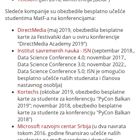
Sledeće kompanije su obezbedile besplatno učešće
studentima MatF-a na konferencijama:
DirectMedia
(maj 2019, obezbedila besplatne
karte za Festivalski dan u oviru konferencije
"DirectMedia Academy 2019")
Institut savremenih nauka - ISN
(septembar 2018.,
Data Science Conference 4.0; novembar 2017.,
Data Science Conference 3.0; novembar 2022.,
Data Science Conference 5.0; ISN je omogućio
besplatno učešće naših studenata i članova
nastavnog osoblja)
Kortechs
(oktobar 2019, obezbedio besplatne
karte za studente za konferenciju "PyCon Balkan
2019"; novembar 2018, obezbedio besplatne
karte za studente za konferenciju "PyCon Balkan
2018")
Microsoft razvojni centar Srbija
(u dva navrata
tokom 2016. godine finansirao učešće naših
studenata na međunarodnim i domaćim