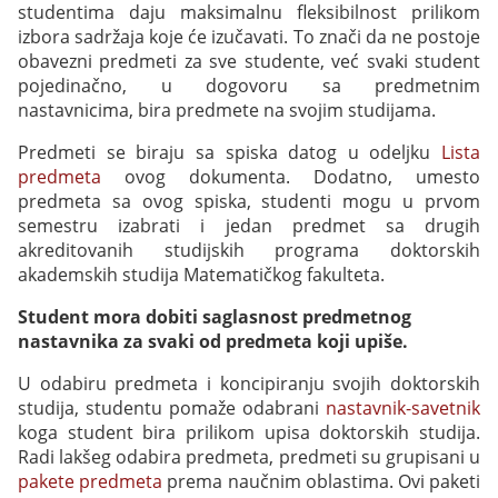
studentima daju maksimalnu fleksibilnost prilikom
izbora sadržaja koje će izučavati. To znači da ne postoje
obavezni predmeti za sve studente, već svaki student
pojedinačno, u dogovoru sa predmetnim
nastavnicima, bira predmete na svojim studijama.
Predmeti se biraju sa spiska datog u odeljku
Lista
predmeta
ovog dokumenta. Dodatno, umesto
predmeta sa ovog spiska, studenti mogu u prvom
semestru izabrati i jedan predmet sa drugih
akreditovanih studijskih programa doktorskih
akademskih studija Matematičkog fakulteta.
Student mora dobiti saglasnost predmetnog
nastavnika za svaki od predmeta koji upiše.
U odabiru predmeta i koncipiranju svojih doktorskih
studija, studentu pomaže odabrani
nastavnik-savetnik
koga student bira prilikom upisa doktorskih studija.
Radi lakšeg odabira predmeta, predmeti su grupisani u
pakete predmeta
prema naučnim oblastima. Ovi paketi