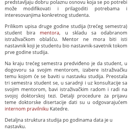
predstavljaju dobru polaznu osnovu koja se po potrebi
može modifikovati i prilagoditi potrebama i
interesovanjima konkretnog studenta.
Prilikom upisa druge godine studija (trećeg semestra)
student bira
mentora
, u skladu sa odabranom
istraživačkom oblašću. Mentor ne mora biti isti
nastavnik koji je studentu bio nastavnik-savetnik tokom
prve godine studija.
Na kraju trećeg semestra predviđeno je da student, u
dogovoru sa svojim mentorom, izabere istraživačku
temu kojom će se baviti u nastavku studija. Preostala
tri semestra student se, u saradnji i uz konsultacije sa
svojim mentorom, bavi istraživačkim radom i radi na
svojoj doktorskoj tezi. Detalji procedure za prijavu
teme doktorske disertacije dati su u odgovarajućem
internom pravilniku
Katedre.
Detaljna struktura studija po godinama data je u
nastavku.