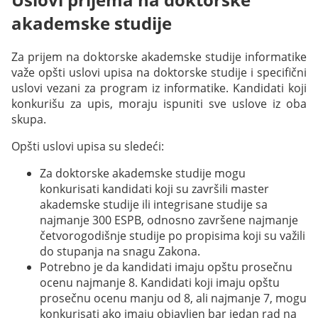
akademske studije
Za prijem na doktorske akademske studije informatike
važe opšti uslovi upisa na doktorske studije i specifični
uslovi vezani za program iz informatike. Kandidati koji
konkurišu za upis, moraju ispuniti sve uslove iz oba
skupa.
Opšti uslovi upisa su sledeći:
Za doktorske akademske studije mogu
konkurisati kandidati koji su završili master
akademske studije ili integrisane studije sa
najmanje 300 ESPB, odnosno završene najmanje
četvorogodišnje studije po propisima koji su važili
do stupanja na snagu Zakona.
Potrebno je da kandidati imaju opštu prosečnu
ocenu najmanje 8. Kandidati koji imaju opštu
prosečnu ocenu manju od 8, ali najmanje 7, mogu
konkurisati ako imaju objavljen bar jedan rad na