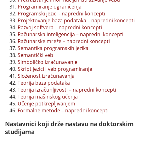
Programiranje ograničenja
Programski jezici - napredni koncepti
Projektovanje baza podataka – napredni koncepti
Razvoj softvera – napredni koncepti
Računarska inteligencija – napredni koncepti
Računarske mreže – napredni koncepti
Semantika programskih jezika
Semantički veb
Simboličko izračunavanje
Skript jezici i veb programiranje
Složenost izračunavanja
Teorija baza podataka
Teorija izračunljivosti – napredni koncepti
Teorija mašinskog učenja
Učenje potkrepljivanjem
Formalne metode – napredni koncepti
Nastavnici koji drže nastavu na doktorskim
studijama