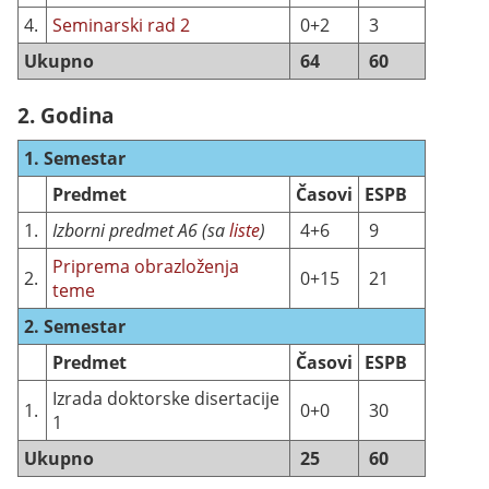
4.
Seminarski rad 2
0+2
3
Ukupno
64
60
2. Godina
1. Semestar
Predmet
Časovi
ESPB
1.
Izborni predmet A6 (sa
liste
)
4+6
9
Priprema obrazloženja
2.
0+15
21
teme
2. Semestar
Predmet
Časovi
ESPB
Izrada doktorske disertacije
1.
0+0
30
1
Ukupno
25
60