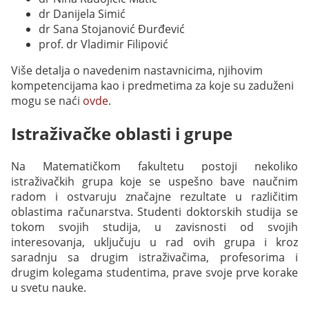
dr Danijela Simić
dr Sana Stojanović Đurđević
prof. dr Vladimir Filipović
Više detalja o navedenim nastavnicima, njihovim
kompetencijama kao i predmetima za koje su zaduženi
mogu se naći
ovde
.
Istraživačke oblasti i grupe
Na Matematičkom fakultetu postoji nekoliko
istraživačkih grupa koje se uspešno bave naučnim
radom i ostvaruju značajne rezultate u različitim
oblastima računarstva. Studenti doktorskih studija se
tokom svojih studija, u zavisnosti od svojih
interesovanja, uključuju u rad ovih grupa i kroz
saradnju sa drugim istraživačima, profesorima i
drugim kolegama studentima, prave svoje prve korake
u svetu nauke.