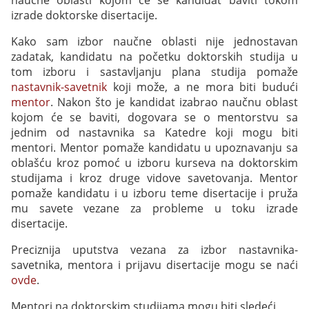
naučne oblasti kojom će se kandidat baviti tokom
izrade doktorske disertacije.
Kako sam izbor naučne oblasti nije jednostavan
zadatak, kandidatu na početku doktorskih studija u
tom izboru i sastavljanju plana studija pomaže
nastavnik-savetnik
koji može, a ne mora biti budući
mentor
. Nakon što je kandidat izabrao naučnu oblast
kojom će se baviti, dogovara se o mentorstvu sa
jednim od nastavnika sa Katedre koji mogu biti
mentori. Mentor pomaže kandidatu u upoznavanju sa
oblašću kroz pomoć u izboru kurseva na doktorskim
studijama i kroz druge vidove savetovanja. Mentor
pomaže kandidatu i u izboru teme disertacije i pruža
mu savete vezane za probleme u toku izrade
disertacije.
Preciznija uputstva vezana za izbor nastavnika-
savetnika, mentora i prijavu disertacije mogu se naći
ovde
.
Mentori na doktorskim studijama mogu biti sledeći