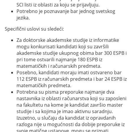
SCI listi iz oblasti za koju se prijavljuju.
Potrebno je poznavanje bar jednog svetskog
jezika.
Specifični uslovi su sledeći:
Za doktorske akademske studije iz informatike
mogu konkurisati kandidati koji su završili
akademske studije ukupnog obima bar 300 ESPB i
pri tome ostvarili najmanje 180 ESPB iz
matematičkih i računarskih predmeta.
Posebno, kandidati moraju imati ostvareno bar
112 ESPB iz računarskih predmeta i bar 24 ESPB iz
matematičkih predmeta.
Potrebna su pisma preporuke najmanje dva
nastavnika iz oblasti računarstva koji su zaposleni
na fakultetu na kome je kandidat završio master
studije i sa kojima je imao aktivnu saradnju.
Izuzetno, u slučaju da kandidat iz opravdanih
razloga nije u mogućnosti da dobije preporuke iz
svoje matične ustanove, mogu se priznati