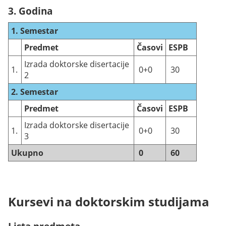
3. Godina
1. Semestar
Predmet
Časovi
ESPB
Izrada doktorske disertacije
1.
0+0
30
2
2. Semestar
Predmet
Časovi
ESPB
Izrada doktorske disertacije
1.
0+0
30
3
Ukupno
0
60
Kursevi na doktorskim studijama